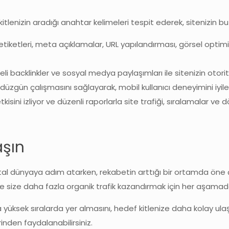
kitlenizin aradığı anahtar kelimeleri tespit ederek, sitenizin b
etiketleri, meta açıklamalar, URL yapılandırması, görsel optim
eli backlinkler ve sosyal medya paylaşımları ile sitenizin otorite
zgün çalışmasını sağlayarak, mobil kullanıcı deneyimini iyileş
kisini izliyor ve düzenli raporlarla site trafiği, sıralamalar ve
aşın
l dünyaya adım atarken, rekabetin arttığı bir ortamda öne çı
ve size daha fazla organik trafik kazandırmak için her aşama
üksek sıralarda yer almasını, hedef kitlenize daha kolay ulaşm
inden faydalanabilirsiniz.