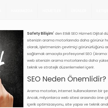
A
HAKKIMIZDA
HİZMETLER
ÜRÜNLER
İLETİŞ
Safety Bilişim'
den Etkili SEO Hizmeti Dijital
sitenizin arama motorlarında daha görünür ha
olarak, işletmenizin çevrimiçi görünürlüğünü a
sağlamak amacıyla profesyonel SEO (Arama M
web sitenizin arama motorlarında daha yüksek 
teknik ve stratejik düzenlemeleri içerir.
SEO Neden Önemlidir?
Arama motorları, internet kullanıcılarının bir 
Ancak, milyonlarca web sitesi arasında öne çı
içerik optimizasyonu, site yapısı ve teknik anal