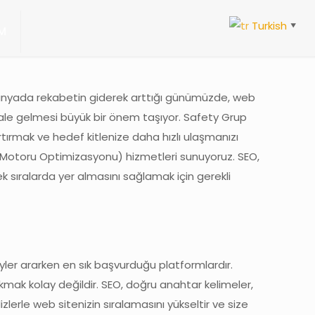
Turkish
▼
İM
 dünyada rekabetin giderek arttığı günümüzde, web
le gelmesi büyük bir önem taşıyor. Safety Grup
rtırmak ve hedef kitlenize daha hızlı ulaşmanızı
otoru Optimizasyonu) hizmetleri sunuyoruz. SEO,
sıralarda yer almasını sağlamak için gerekli
şeyler ararken en sık başvurduğu platformlardır.
kmak kolay değildir. SEO, doğru anahtar kelimeler,
izlerle web sitenizin sıralamasını yükseltir ve size