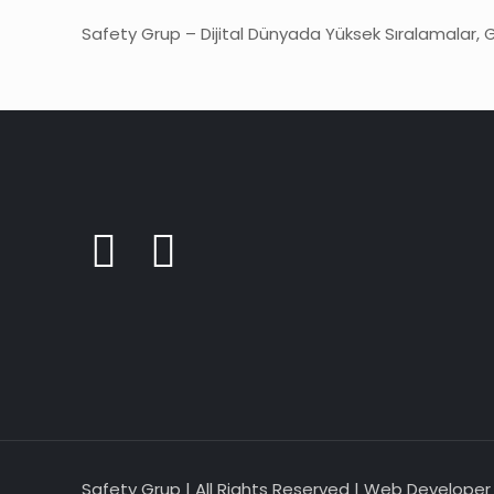
Safety Grup – Dijital Dünyada Yüksek Sıralamalar, 
Safety Grup | All Rights Reserved | Web Develope