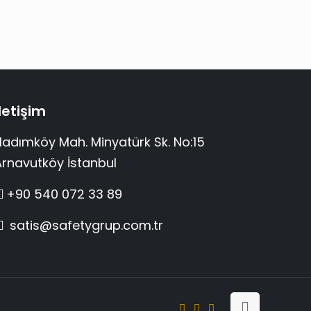
İletişim
Hadımköy Mah. Minyatürk Sk. No:15
Arnavutköy İstanbul
+90 540 072 33 89
satis@safetygrup.com.tr